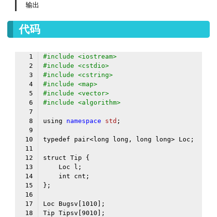
输出
代码
#include <iostream>
#include <cstdio>
#include <cstring>
#include <map>
#include <vector>
#include <algorithm>
using 
namespace
std
Loc Bugsv[
1010
Tip Tipsv[
9010