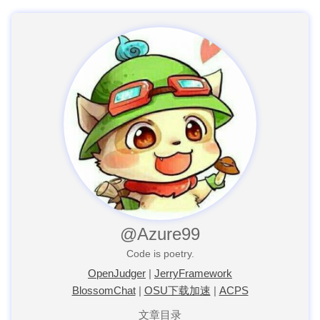
@Azure99
Code is poetry.
OpenJudger
|
JerryFramework
BlossomChat
|
OSU下载加速
|
ACPS
文章目录