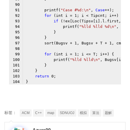
        printf(
"Case #%d:\n"
, 
Case
for
 (int i = 
1
if
                printf(
"%lld %lld %d\n"
        sort(Bugsv + 
1
, Bugsv + T + 
1
for
 (int i = 
1
            printf(
"%lld %lld\n"
return
0
Code language:
PHP
(
php
)
标签：
ACM
C++
map
SDNUOJ
模拟
算法
题解