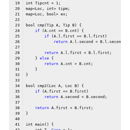
int Tipcnt = 
1
if
if
return
return
    } 
else
return
if
return
return
    int T, 
Case
 = 
1