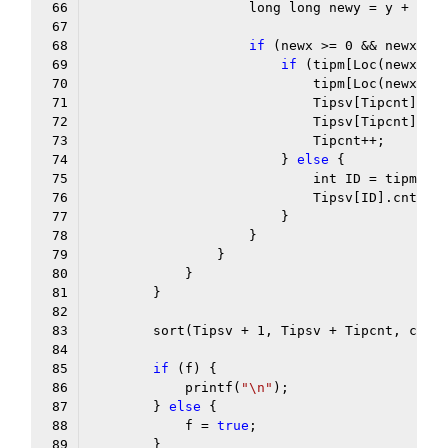
if
 (newx >= 
0
 && newx < 
if
 (tipm[Loc(newx, n
                            Tipsv[Tipcnt].cn
                        } 
else
        sort(Tipsv + 
1
if
            printf(
"\n"
        } 
else
            f = 
true