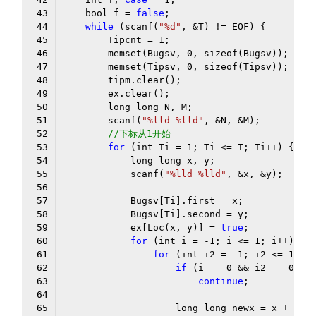
    bool f = 
false
while
 (scanf(
"%d"
        Tipcnt = 
1
        memset(Bugsv, 
0
        memset(Tipsv, 
0
        scanf(
"%lld %lld"
//下标从1开始
for
 (int Ti = 
1
            scanf(
"%lld %lld"
            ex[Loc(x, y)] = 
true
for
 (int i = 
-1
; i <= 
1
for
 (int i2 = 
-1
; i2 <= 
1
if
 (i == 
0
 && i2 == 
0
continue