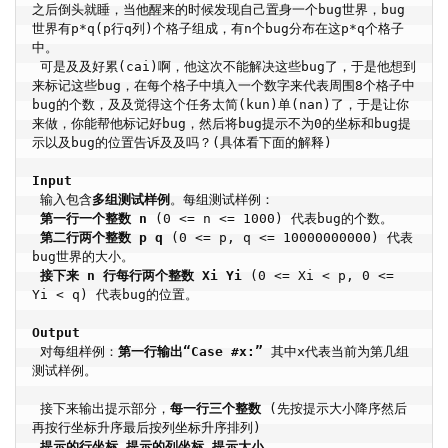
之后倒头就睡，当他醒来的时候发现自己置身一个bug世界，bug
世界有p*q(p行q列)个格子组成，有n个bug分布在这p*q个格子
中。

 可是及及好累(cai)啊，他这次不能解决这些bug了，于是他想到
来标记这些bug，在每个格子中填入一个数字来代表周围8个格子中
bug的个数，及及觉得这个任务太简(kun)单(nan)了，于是让你
来做，你能帮他标记好bug，然后将bug提示不为0的坐标和bug提
示以及bug的位置告诉及及吗？(具体看下面的解释)

Input
 输入包含
多组测试样例
。每组测试样例：

第一行一个整数 n 
(0 <= n <= 1000) 代表bug的个数。

第二行两个整数 p q 
(0 <= p, q <= 10000000000) 代表
bug世界的大小。

接下来 n 行每行两个整数 Xi Yi 
(0 <= Xi < p, 0 <= 
Yi < q) 代表bug的位置。

Output
 对每组样例：
第一行输出“Case #x:”
 其中x代表当前为第几组
测试样例。

 接下来输出提示部分，
每一行三个整数
 (先按提示大小降序然后
再按行坐标升序最后按列坐标升序排列)

提示的行坐标 提示的列坐标 提示大小