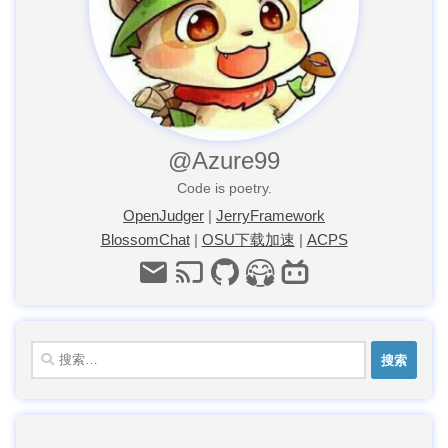
@Azure99
Code is poetry.
OpenJudger
|
JerryFramework
BlossomChat
|
OSU下载加速
|
ACPS
搜
索：