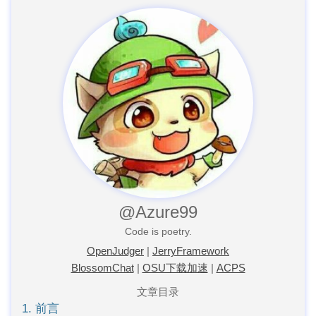
@Azure99
Code is poetry.
OpenJudger
|
JerryFramework
BlossomChat
|
OSU下载加速
|
ACPS
文章目录
1. 前言