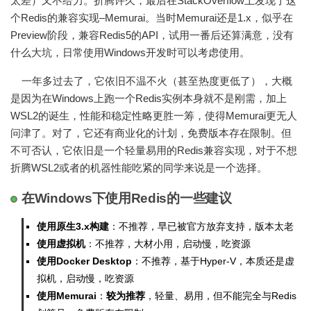
太差）又不给力。折腾许久，最后在StackOverflow上发现了这
个Redis的兼容实现–Memurai。当时Memurai还是1.x，似乎在
Preview阶段，兼容Redis5的API，试用一番后还算满意，没有
什么大坑，日常使用Windows开发时可以考虑使用。
一年多过去了，它依旧不温不火（甚至热度更低了），大概
是因为在Windows上跑一个Redis实例本身就不是刚需，加上
WSL2的诞生，性能和稳定性略更胜一筹，使得Memurai更无人
问津了。对了，它还有商业化的计划，免费版本存在限制。但
不可否认，它依旧是一个轻量易用的Redis兼容实现，对于不想
折腾WSL2或者的机器性能吃紧的同学来说是一个选择。
在Windows下使用Redis的一些建议
使用原生3.x构建
：不推荐，早已被官方放弃支持，版本太老
使用虚拟机
：不推荐，大材小用，启动慢，吃资源
使用Docker Desktop
：不推荐，基于Hyper-V，本质还是虚
拟机，启动慢，吃资源
使用Memurai
：
较为推荐
，轻量、易用，但不能完全与Redis