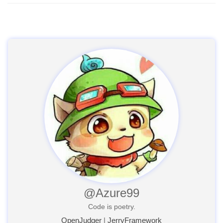
@Azure99
Code is poetry.
OpenJudger
|
JerryFramework