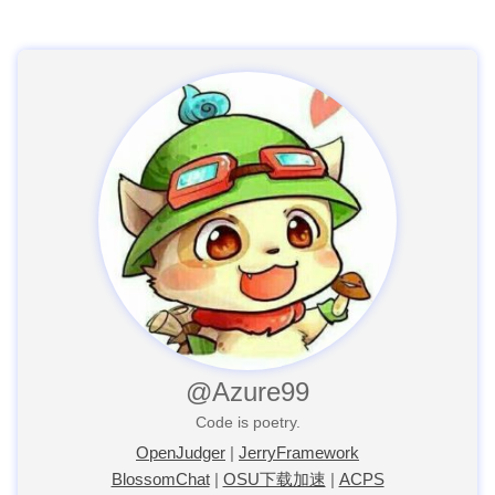
@Azure99
Code is poetry.
OpenJudger
|
JerryFramework
BlossomChat
|
OSU下载加速
|
ACPS