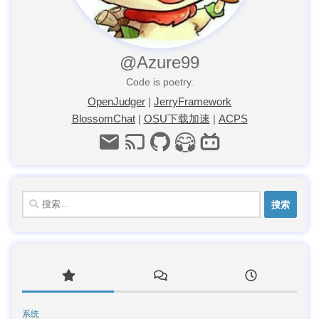
@Azure99
Code is poetry.
OpenJudger
|
JerryFramework
BlossomChat
|
OSU下载加速
|
ACPS
搜
索：
系统