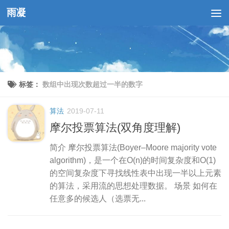
雨凝
跳至内容
标签：
数组中出现次数超过一半的数字
算法
2019-07-11
摩尔投票算法(双角度理解)
简介 摩尔投票算法(Boyer–Moore majority vote
algorithm)，是一个在O(n)的时间复杂度和O(1)
的空间复杂度下寻找线性表中出现一半以上元素
的算法，采用流的思想处理数据。 场景 如何在
任意多的候选人（选票无...