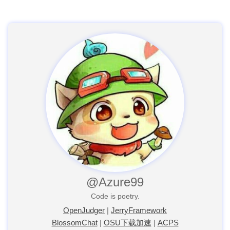
@Azure99
Code is poetry.
OpenJudger
|
JerryFramework
BlossomChat
|
OSU下载加速
|
ACPS