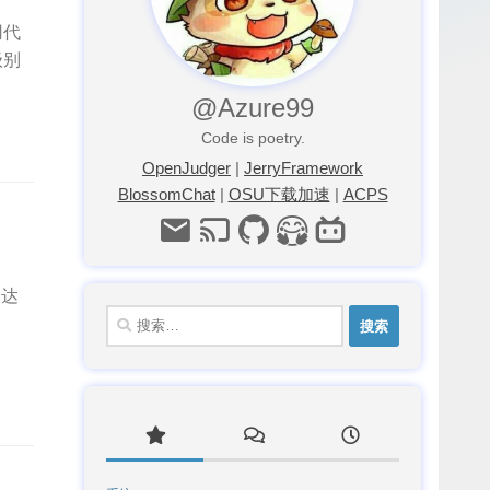
用代
级别
@Azure99
Code is poetry.
OpenJudger
|
JerryFramework
BlossomChat
|
OSU下载加速
|
ACPS
多达
搜
索：