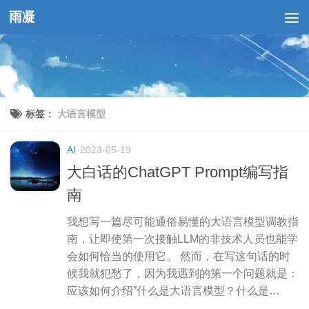
雨凝
跳至内容
标签：
大语言模型
AI
2023-05-19
大白话的ChatGPT Prompt编写指
南
我想写一篇尽可能通俗易懂的大语言模型调教指
南，让即使第一次接触LLM的非技术人员也能学
会如何恰当的使用它。 然而，在写这句话的时
候我就犯愁了，因为我遇到的第一个问题就是：
应该如何介绍”什么是大语言模型？什么是
prompt？&#8...