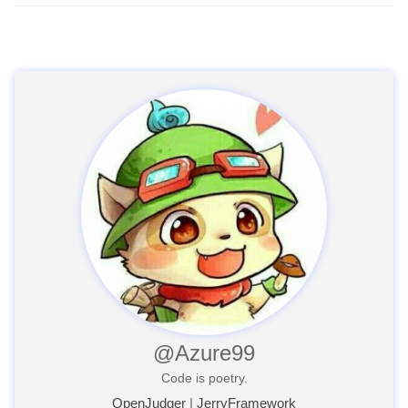
@Azure99
Code is poetry.
OpenJudger
|
JerryFramework