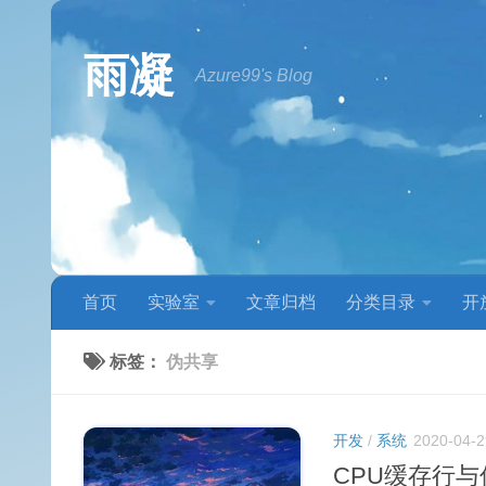
跳至内容
雨凝
Azure99's Blog
首页
实验室
文章归档
分类目录
开
标签：
伪共享
开发
/
系统
2020-04-2
CPU缓存行与