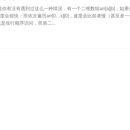
你有没有遇到过这么一种情况，有一个二维数组arr[a][b]，如
x]，速度会很快；而依次遍历arr[0…x][0]，速度会比前者慢（甚至差
是按行顺序访问，而第二...