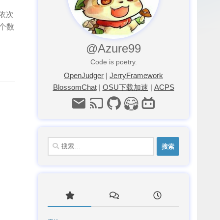
果依次
一个数
@Azure99
Code is poetry.
OpenJudger
|
JerryFramework
BlossomChat
|
OSU下载加速
|
ACPS
搜
索：