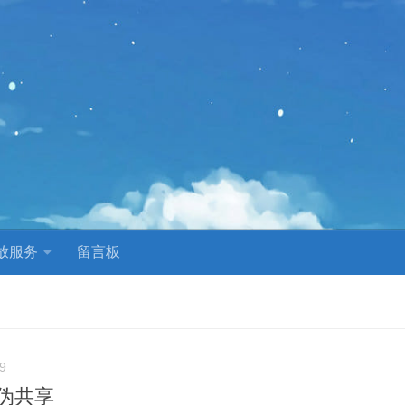
放服务
留言板
9
伪共享